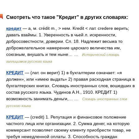
Смотреть что такое "Кредит" в других словарях:
кредит
— а, м. crédit m., > нем. Kredit < лат. credere верить;
давать взаймы. 1. Уверенность в чьей л. искренности,
добросовестности, доверии. Сл. 18. Надлежит весьма то
доброжелательное намерение царскаго величества им,
союзным, внушать и тем ныне… …
Исторический словарь
галлицизмов русского языка
КРЕДИТ
— (лат. он верит) 1) в бухгалтерии означает: «я
должен», или «имею выдать» 2) правая расходная страница в
бухгалтерских книгах. Словарь иностранных слов, вошедших в
состав русского языка. Чудинов А.Н., 1910. КРЕДИТ 1)
возможность занимать деньги,… …
Словарь иностранных слов
русского языка
КРЕДИТ
— (credit) 1. Репутация и финансовое положение
частного лица или организации. 2. Сумма денег, на которую
коммерсант позволяет своему клиенту приобрести товар, не
требуя немедленной оплаты. 3. Способность граждан